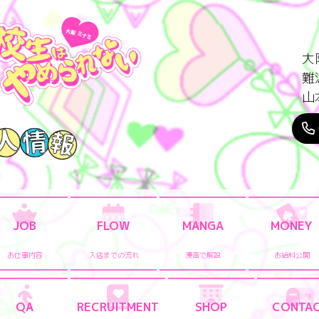
大
難
山
JOB
FLOW
MANGA
MONEY
お仕事内容
入店までの流れ
漫画で解説
お給料公開
QA
RECRUITMENT
SHOP
CONTA